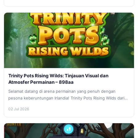
Trinity Pots Rising Wilds: Tinjauan Visual dan
Atmosfer Permainan – 898aa
Selamat datang di arena permainan yang penuh dengan
pesona keberuntungan Irlandia! Trinity Pots Rising Wilds dari
Light and Wonder hadir...
02 Jul 2026