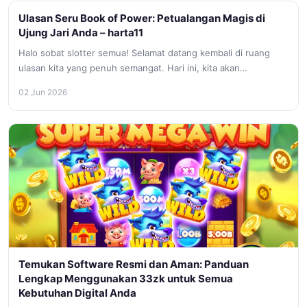
Ulasan Seru Book of Power: Petualangan Magis di
Ujung Jari Anda – harta11
Halo sobat slotter semua! Selamat datang kembali di ruang
ulasan kita yang penuh semangat. Hari ini, kita akan
membedah salah...
02 Jun 2026
Temukan Software Resmi dan Aman: Panduan
Lengkap Menggunakan 33zk untuk Semua
Kebutuhan Digital Anda