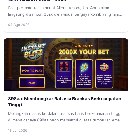
Saat pertama kali memuat Aliens Among Us, Anda akan
langsung disambut 33zk oleh visual bergaya komik yang tajam
dan atmosfer...
04 Agu 2026
898aa: Membongkar Rahasia Brankas Berkecepatan
Tinggi
Melangkah masuk ke dalam brankas bank berkeamanan tinggi,
di mana cahaya 898aa neon memantul di atas tumpukan emas
dan pintu...
18 Jul 2026