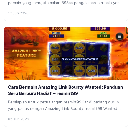
pemain yang mengutamakan 898aa pengalaman bermain yang
ringkas dan responsif di perangkat...
12 Jun 2026
Cara Bermain Amazing Link Bounty Wanted: Panduan
Seru Berburu Hadiah – resmirt99
Bersiaplah untuk petualangan resmirt99 liar di padang gurun
yang panas dengan Amazing Link Bounty resmirt99 Wanted!
Slot dari SpinPlay Games...
06 Jun 2026