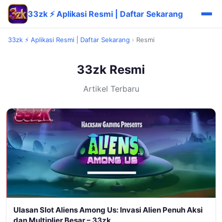
33zk ⚡ Aplikasi Resmi | Daftar Sekarang
33zk ⚡ Aplikasi Resmi | Daftar Sekarang
›
Resmi
33zk Resmi
Artikel Terbaru
Ulasan Slot Aliens Among Us: Invasi Alien Penuh Aksi
dan Multiplier Besar – 33zk